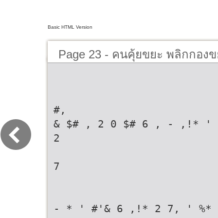
Basic HTML Version
Page 23 - คนคุ้ยขยะ พลิกกองข
ชุมชน
#,
& $# , 2 0 $# 6 , - ,!* '
2
7
- * ' #'& 6 ,!* 2 7, ' %*