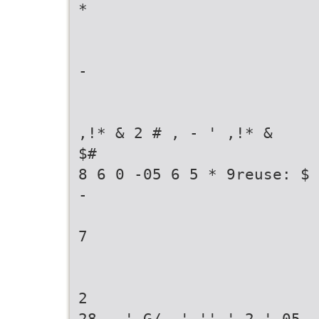
*
-
,!* & 2 # , - ' ,!* &
$#
8 6 0 -05 6 5 * 9reuse: $
-
7
2
28 , ' G/- ' '' ' 2 ' 05- 