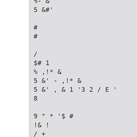
%- &
5 &#'
#
#
/
$# 1
% ,!* &
5 &' - ,!* &
5 &' , & 1 '3 2 / E '
8
9 " * '$ #
!& !
/ +