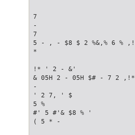
7
-
7
5 - , - $8 $ 2 %&,% 6 % ,!
*
!* ' 2 - &'
& 05H 2 - 05H $# - 7 2 ,!*
-
' 2 7, ' $
5 %
#' 5 #'& $8 % '
( 5 * -