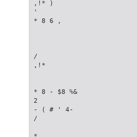
,!* )
'
* 8 6 ,
/
,!*
* 8 - $8 %&
2
- ( # ' 4-
/
*