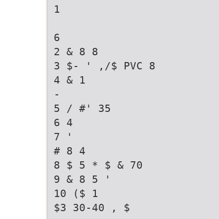
1
6
2 & 8 8
3 $- ' ,/$ PVC 8
4 & 1
-
5 / #' 35
6 4
7 '
# 8 4
8 $ 5 * $ & 70
9 & 8 5 '
10 ($ 1
$3 30-40 , $