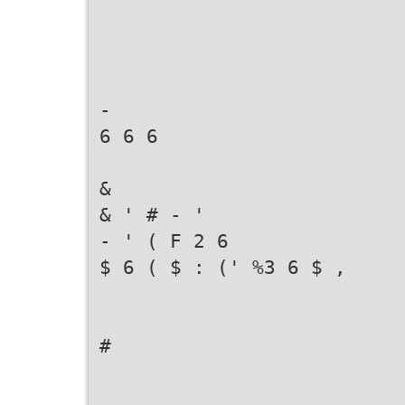
-
6 6 6
&
& ' # - '
- ' ( F 2 6
$ 6 ( $ : (' %3 6 $ ,
#