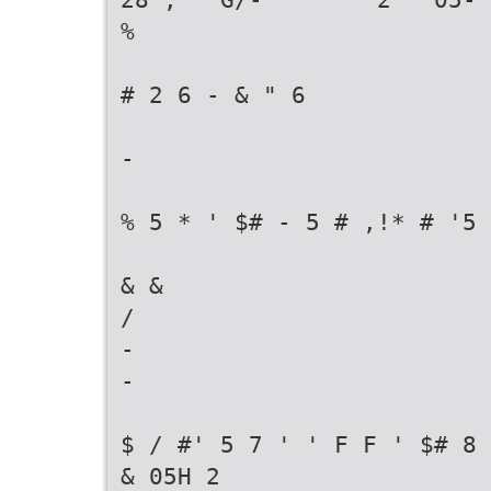
%
# 2 6 - & " 6
-
% 5 * ' $# - 5 # ,!* # '5 
& &
/
-
-
$ / #' 5 7 ' ' F F ' $# 8 
& 05H 2