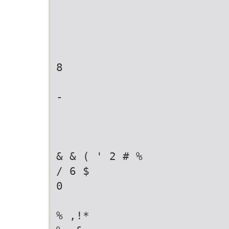
8
-
& & ( ' 2 # %
/ 6 $
0
% ,!*