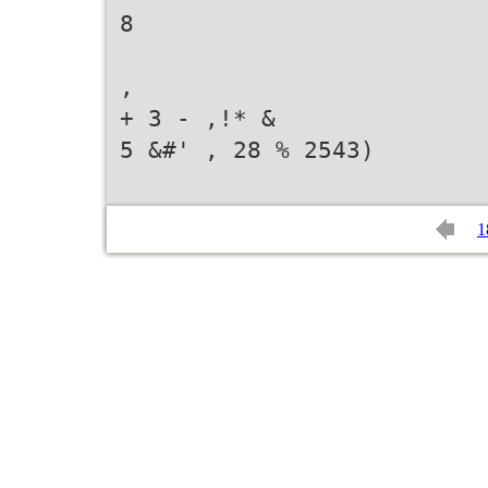
8
,
+ 3 - ,!* &
5 &#' , 28 % 2543)
1