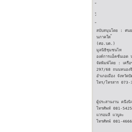
สบับสนุนโดย : ศน
นภาคใต ้
(ศอ.บต.)
มูลนิธิชุมชนไท
องค์การแอ็คชั่นเอด
จัดพิมพ์โดย : เครื
297/68 ถนนหนองจิ
อำเภอเมือง จังหวัดป
โทร/โทรสาร 073-
ผู้ประสานงาน คนึงนิ
โทรศัพท์ 081-542
แวรอมลี แวบูละ
โทรศัทพ์ 081-466