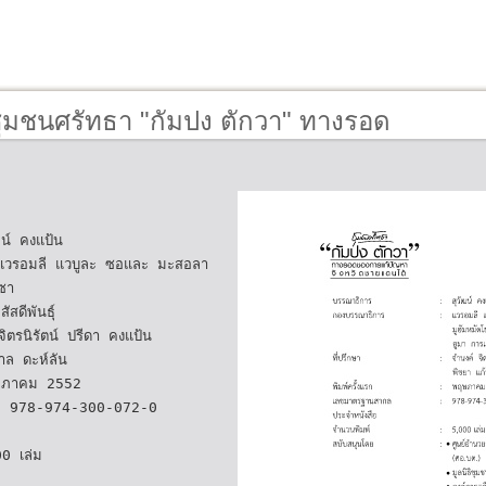
ชุมชนศรัทธา "กัมปง ตักวา" ทางรอด
้ปัญหา
น์ คงแป้น
แวรอมลี แวบูละ ซอและ มะสอลา
ะซา
ัสดีพันธุ์
จิตรนิรัตน์ ปรีดา คงแป้น
าล ดะห์ลัน
ฤษภาคม 2552
: 978-974-300-072-0
0 เล่ม