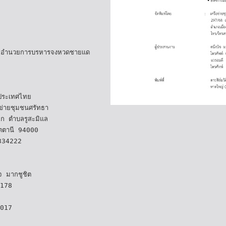
ยอำนวยการบรหารจงหวดชายแด
 ประเทศไทย
อข่ายชุมชนศรัทธา
ก ตำบลรูสะมิแล
ัตตานี 94000
334222
จ มากชูชิต
5178
6017