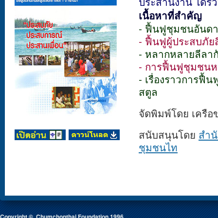
ประสานงาน ได้รวบ
เนื้อหาที่สำคัญ
- ฟื้นฟูชุมชนอันด
- ฟื้นฟูผู้ประสบภัย
- หลากหลายลีลาก
- การฟื้นฟูชุมชนห
- เรื่องราวการฟื้น
สตูล
จัดพิมพ์โดย เครือข
สนับสนุนโดย
สำน
ชุมชนไท
Copyright © Chumchonthai Foundation 1996