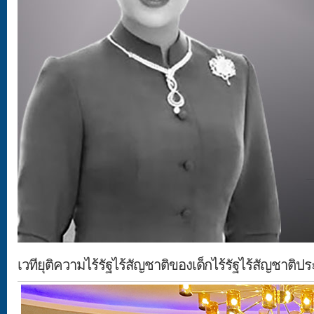
เวทียุติความไร้รัฐไร้สัญชาติของเด็กไร้รัฐไร้สัญชาติ