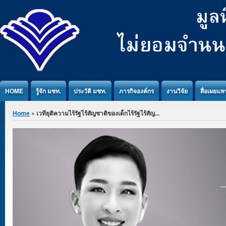
Jump to Content
HOME
รู้จัก มชท.
ประวัติ มชท.
ภารกิจองค์กร
งานวิจัย
สื่อเผยแพร
You are here
Home
» เวทียุติความไร้รัฐไร้สัญชาติของเด็กไร้รัฐไร้สัญ...