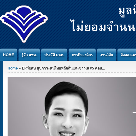
Jump to Content
HOME
รู้จัก มชท.
ประวัติ มชท.
ภารกิจองค์กร
งานวิจัย
สื่อเผยแพร
You are here
Home
» EP.พิเศษ สุขภาวะคนไทยพลัดถิ่นและชาวเล #5 ตอน...