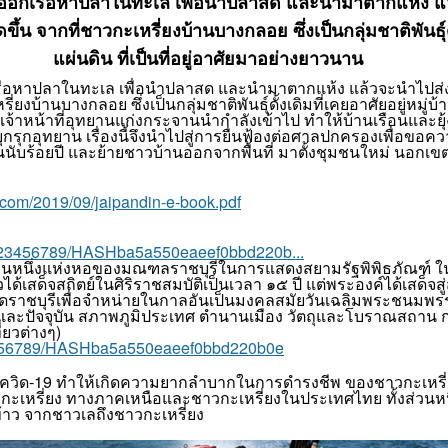
ต ออกเรือหาปลาในทะเล เพื่อนำปลาสด และนำมาตากแห้ง แล
น จากที่ชาวกะเหรี่ยงบ้านบางกลอย ซึ่งเป็นกลุ่มชาติพันธุ์ดั้
แผ่นดิน ที่เป็นที่อยู่อาศัยมาอย่างยาวนาน
กเรือหาปลาในทะเล เพื่อนำปลาสด และนำมาตากแห้ง แล้วจะนำไปส่
ยงบ้านบางกลอย ซึ่งเป็นกลุ่มชาติพันธุ์ดั้งเดิมที่เคยอาศัยอยู่หมู่บ้า
ีเจ้าหน้าที่อุทยานแก่งกระจานนำกำลังเข้าไป ทำให้บ้านเรือนและ
กรุกอุทยาน เรื่องนี้จึงนำไปสู่การยื่นฟ้องต่อศาลปกครองเพื่อขอคว
านานนับร้อยปี และย้ายชาวบ้านออกจากพื้นที่ มาตั้งชุมชนใหม่ นอกเ
s.com/2019/09/jaipandin-e-book.pdf
dle/123456789/HASHba5a550eaeef0bbd220b...
เป็นส่วนหนึ่งแห่งหอของมณฑลราชบุรีในการแสดงสยามรัฐพิพิธภัณฑ์ 
ได้เสด็จสถิตย์ในศิริราชสมบัติเป็นเวลา ๑๕ ปี แต่พระองค์ได้เสด็จส
ุดราชบุรีเพื่อจำหน่ายในกาลอันเป็นมงคลสมัยวันเฉลิมพระชนมพรรษา
ละปัจจุบัน สภาพภูมิประเทศ ตำนานเมือง วัตถุและโบราณสถาน
่ยวต่างๆ)
123456789/HASHba5a550eaeef0bbd220b0e
ิด-19 ทำให้เกิดความยากลำบากในการดำรงชีพ ของชาวกะเหรี่ยง
หรี่ยง ทางภาคเหนือและชาวกะเหรี่ยงในประเทศไทย ทั้งส่วนหนึ่
าว จากชาวเลถึงชาวกะเหรี่ยง