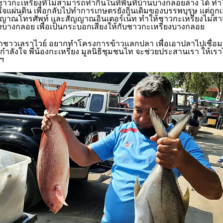
งชาวกะเหรี่ยงที่ไม่สามารถทำกินในที่พื้นที่บ้านบางกลอยล่าง ได้
ใจแผ่นดิน เพื่อกลับไปทำการเกษตรยังถิ่นเดิมของบรรพบุรุษ แต่ถู
ัญญาณโทรศัพท์ และสัญญาณอินเตอร์เน็ท ทำให้ชาวกะเหรี่ยงไม่สาม
eบางกลอย เพื่อเป็นกระบอกเสียงให้กับชาวกะเหรี่ยงบางกลอย
น เราชาวเลราไวย์ อยากทำโครงการข้าวแลกปลา เพื่อเอาปลาไปเชื่อม
ำลังใจ พี่น้องกะเหรี่ยง มูลนิธิชุมชนไท จะช่วยประสานเรา ให้เ
ิฯ