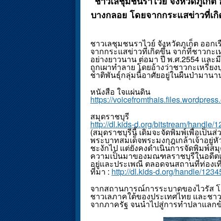
ชาวเลชุมชนราไวย์ จังหวัดภูเก็
บางกลอย โดยจากกระแสข่าวที่เกิดขึ้
ชาวเลชุมชนราไวย์ จังหวัดภูเก็ต ออ
จากกระแสข่าวที่เกิดขึ้น จากที่ชาวกะเหรี่
อย่างยาวนาน ต่อมา ปี พ.ศ.2554 และม
ถูกเผาทำลาย โดยอ้างว่าชาวกะเหรี่ยงบุ
ชาติพันธุ์กลุ่มนี้อาศัยอยู่ในผืนป่าม
หนังสือ ใจแผ่นดิน
https://voicefromthais.files.wordpres
สมุดราชบุรี
http://dl.kids-d.org/bitstream/han
(สมุดราชบุรีนี้ เดิมจะจัดพิมพ์เพื่อ
พระบาทสมเด็จพระมงกุฎเกล้าเจ้าอยู่หัว
ชะงักไป แต่ยังคงดำเนินการจัดพิมพ์สม
ความเป็นมาของมณฑลราชบุรีในอดีตแ
อยู่และประเพณี ตลอดจนสถานที่ท่องเที
ที่มา :
http://dl.kids-d.org/handle/
จากสถานการณ์การระบาดของไวรัส โคว
ชาวเลภาคใต้ของประเทศไทย และชาวกะเ
จากภาครัฐ จนนำไปสู่การทำปลาแลกข้