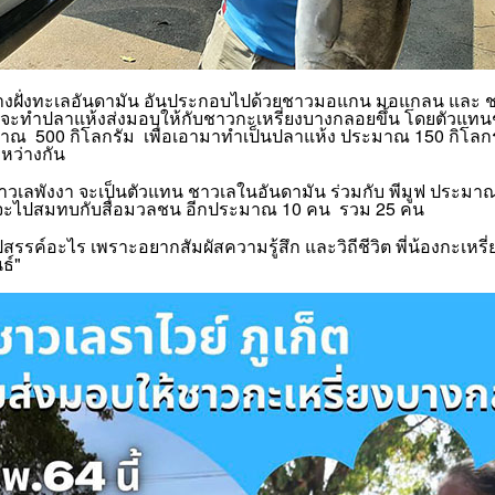
วเลทางฝั่งทะเลอันดามัน อันประกอบไปด้วยชาวมอแกน มอแกลน และ ช
ี่จะทำปลาแห้งส่งมอบให้กับชาวกะเหรี่ยงบางกลอยขึ้น โดยตัวแทน
มาณ 500 กิโลกรัม เพื่อเอามาทำเป็นปลาแห้ง ประมาณ 150 กิโลกรั
หว่างกัน
ชาวเลพังงา จะเป็นตัวแทน ชาวเลในอันดามัน ร่วมกับ พีมูฟ ประมา
น. จะไปสมทบกับสื่อมวลชน อีกประมาณ 10 คน รวม 25 คน
ุปสรรค์อะไร เพราะอยากสัมผัสความรู้สึก และวิถีชีวิต พี่น้องกะเห
นธ์"