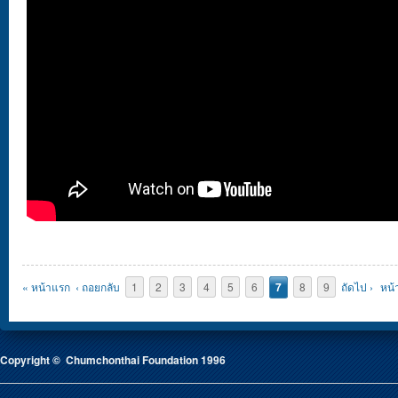
Pages
« หน้าแรก
‹ ถอยกลับ
1
2
3
4
5
6
7
8
9
ถัดไป ›
หน้
Copyright © Chumchonthai Foundation 1996