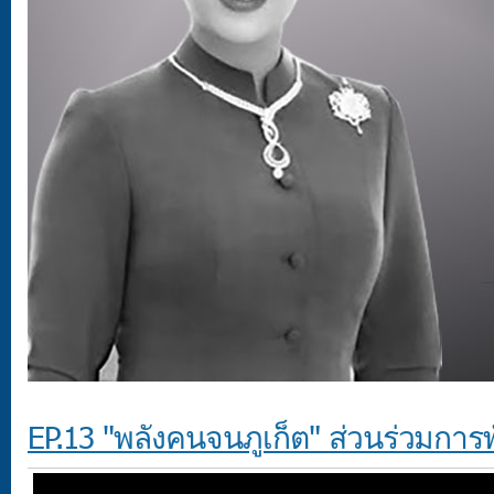
EP.13 "พลังคนจนภูเก็ต" ส่วนร่วมการพั