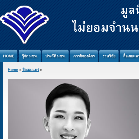
Jump to Content
HOME
รู้จัก มชท.
ประวัติ มชท.
ภารกิจองค์กร
งานวิจัย
สื่อเผยแพร
You are here
Home
»
สื่อเผยแพร่
»