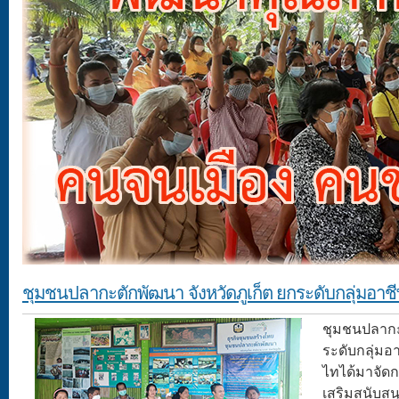
ชุมชนปลากะตักพัฒนา จังหวัดภูเก็ต ยกระดับกลุ่มอาช
ชุมชนปลากะต
ระดับกลุ่มอา
ไทได้มาจัด
เสริมสนับส