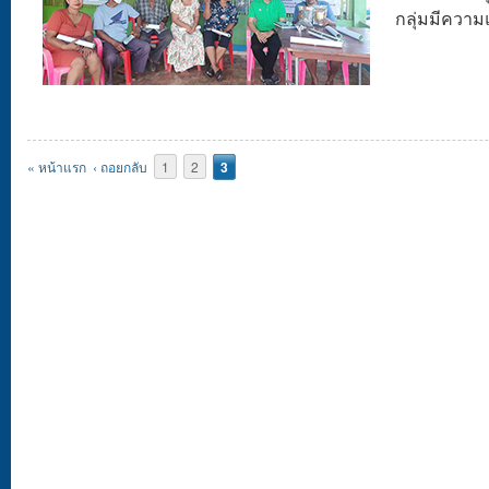
กลุ่มมีความ
Pages
« หน้าแรก
‹ ถอยกลับ
1
2
3