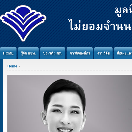
Jump to Content
HOME
รู้จัก มชท.
ประวัติ มชท.
ภารกิจองค์กร
งานวิจัย
สื่อเผยแพร
You are here
Home
»