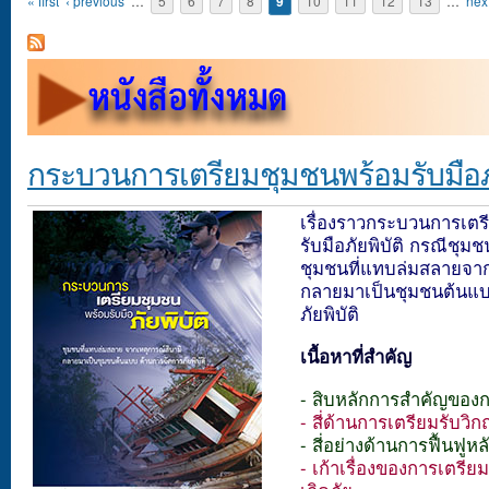
Pages
« first
‹ previous
…
5
6
7
8
9
10
11
12
13
…
next
กระบวนการเตรียมชุมชนพร้อมรับมือภั
เรื่องราวกระบวนการเตร
รับมือภัยพิบัติ กรณีชุมช
ชุมชนที่แทบล่มสลายจาก
กลายมาเป็นชุมชนต้นแบ
ภัยพิบัติ
เนื้อหาที่สำคัญ
- สิบหลักการสำคัญของกา
- สี่ด้านการเตรียมรับวิก
- สี่อย่างด้านการฟื้นฟูหลั
- เก้าเรื่องของการเตรี