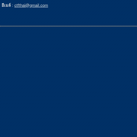
อีเมล์
:
ctfthai@gmail.com