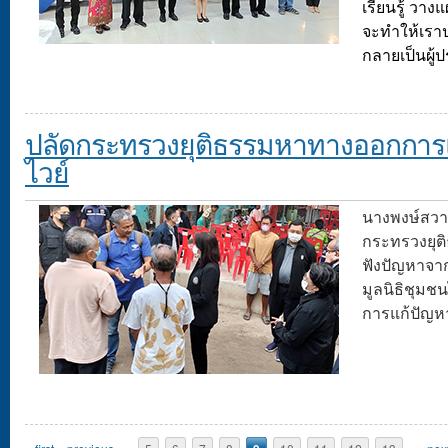
เรียนรู้ วา
จะทำให้เราป
กลายเป็นผู้ป
ปลัดกระทรวงยุติธรรมหาทางออกการ
ไวย์
นางพงษ์สวาท
กระทรวงยุติธ
ฟังปัญหาจาก
มูลนิธิชุมช
การแก้ปัญห