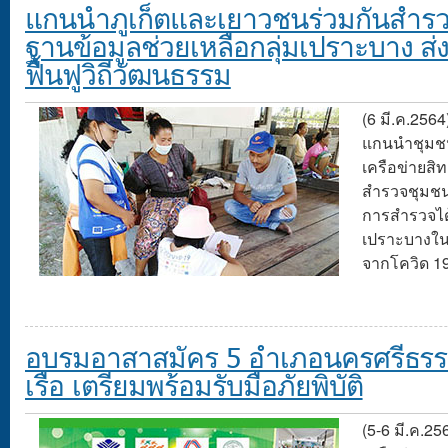
แกนนำภูเก็ตและเยาวชนร่วมกันสำรว
ฐานข้อมูลช่วยเหลือกลุ่มเปราะบาง ส่
ฟื้นฟูวิถีวัฒนธรรม
(6 มี.ค.2564
แกนนำชุมช
เครือข่ายสิ
สำรวจชุมชนใ
การสำรวจได้ล
เปราะบางใน
จากโควิด 1
อบรมอาสาสมัคร 5 อำเภอนครศรีธรรม
เรือ เตรียมพร้อมรับมือภัยพิบัติ
(5-6 มี.ค.25