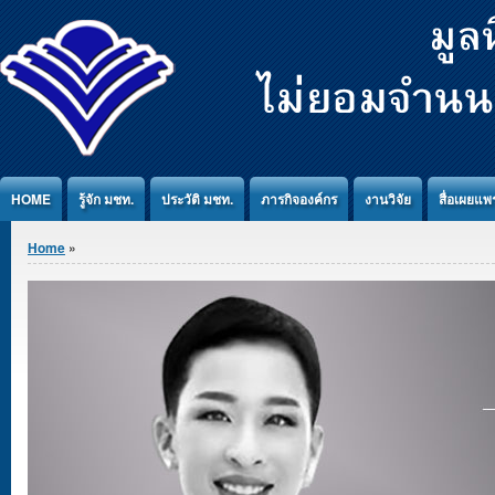
Jump to Content
HOME
รู้จัก มชท.
ประวัติ มชท.
ภารกิจองค์กร
งานวิจัย
สื่อเผยแพร
You are here
Home
»