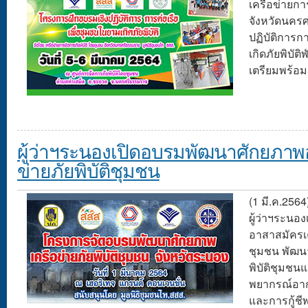
เครือข่ายกา
จังหวัดนคร
ปฏิบัติการก
เกิดภัยพิบั
เตรียมพร้อมร
ผู้ว่าฯระนองเปิดอบรมพัฒนาศักยภาพ
ข่ายภัยพิบัติชุมชน
(1 มี.ค.2564
ผู้ว่าฯระน
อาสาสมัครเค
ชุมชน พัฒน
พิบัติชุมชน
พยากรณ์อาก
และการกู้ชี