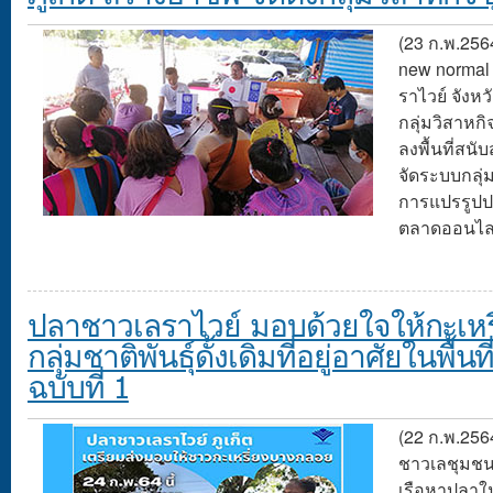
(23 ก.พ.256
new normal ว
ราไวย์ จังหวั
กลุ่มวิสาหกิ
ลงพื้นที่สน
จัดระบบกลุ่ม
การแปรรูป
ตลาดออนไล
ปลาชาวเลราไวย์ มอบด้วยใจให้กะเห
กลุ่มชาติพันธุ์ดั้งเดิมที่อยู่อาศัยในพื
ฉบับที่ 1
(22 ก.พ.256
ชาวเลชุมชนร
เรือหาปลาใ