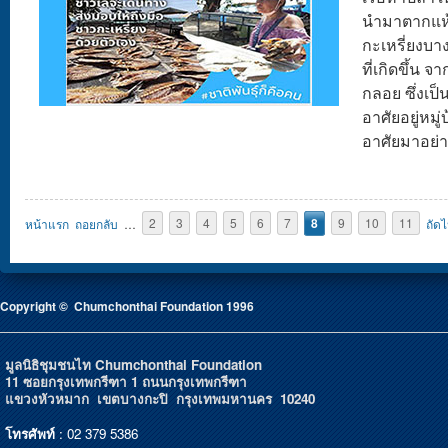
นำมาตากแห้
กะเหรี่ยงบ
ที่เกิดขึ้น 
กลอย ซึ่งเป็น
อาศัยอยู่หมู่บ
อาศัยมาอย่
Pages
หน้าแรก
ถอยกลับ
…
2
3
4
5
6
7
8
9
10
11
ถัด
Copyright © Chumchonthai Foundation 1996
มูลนิธิชุมชนไท Chumchonthai Foundation
11 ซอยกรุงเทพกรีฑา 1 ถนนกรุงเทพกรีฑา
แขวงหัวหมาก เขตบางกะปิ กรุงเทพมหานคร 10240
โทรศัพท์
: 02 379 5386