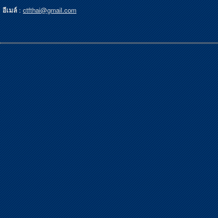
อีเมล์
:
ctfthai@gmail.com